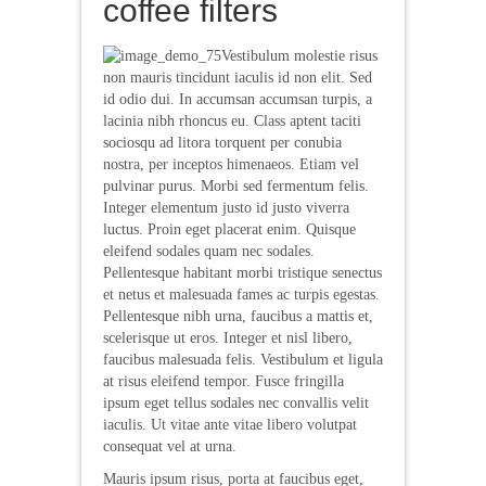
coffee filters
Vestibulum molestie risus
non mauris tincidunt iaculis id non elit. Sed
id odio dui. In accumsan accumsan turpis, a
lacinia nibh rhoncus eu. Class aptent taciti
sociosqu ad litora torquent per conubia
nostra, per inceptos himenaeos. Etiam vel
pulvinar purus. Morbi sed fermentum felis.
Integer elementum justo id justo viverra
luctus. Proin eget placerat enim. Quisque
eleifend sodales quam nec sodales.
Pellentesque habitant morbi tristique senectus
et netus et malesuada fames ac turpis egestas.
Pellentesque nibh urna, faucibus a mattis et,
scelerisque ut eros. Integer et nisl libero,
faucibus malesuada felis. Vestibulum et ligula
at risus eleifend tempor. Fusce fringilla
ipsum eget tellus sodales nec convallis velit
iaculis. Ut vitae ante vitae libero volutpat
consequat vel at urna.
Mauris ipsum risus, porta at faucibus eget,