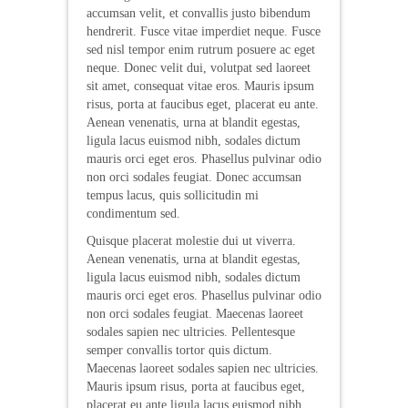
accumsan velit, et convallis justo bibendum
hendrerit. Fusce vitae imperdiet neque. Fusce
sed nisl tempor enim rutrum posuere ac eget
neque. Donec velit dui, volutpat sed laoreet
sit amet, consequat vitae eros. Mauris ipsum
risus, porta at faucibus eget, placerat eu ante.
Aenean venenatis, urna at blandit egestas,
ligula lacus euismod nibh, sodales dictum
mauris orci eget eros. Phasellus pulvinar odio
non orci sodales feugiat. Donec accumsan
tempus lacus, quis sollicitudin mi
condimentum sed.
Quisque placerat molestie dui ut viverra.
Aenean venenatis, urna at blandit egestas,
ligula lacus euismod nibh, sodales dictum
mauris orci eget eros. Phasellus pulvinar odio
non orci sodales feugiat. Maecenas laoreet
sodales sapien nec ultricies. Pellentesque
semper convallis tortor quis dictum.
Maecenas laoreet sodales sapien nec ultricies.
Mauris ipsum risus, porta at faucibus eget,
placerat eu ante ligula lacus euismod nibh,